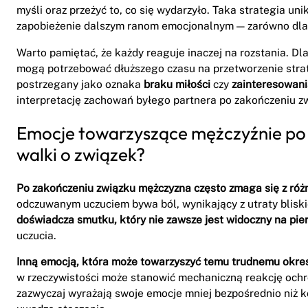
myśli oraz przeżyć to, co się wydarzyło. Taka strategia un
zapobieżenie dalszym ranom emocjonalnym — zarówno dla sie
Warto pamiętać, że każdy reaguje inaczej na rozstania. Dla
mogą potrzebować dłuższego czasu na przetworzenie straty
postrzegany jako oznaka
braku miłości
czy
zainteresowani
interpretację zachowań byłego partnera po zakończeniu z
Emocje towarzyszące mężczyźnie po r
walki o związek?
Po zakończeniu związku mężczyzna często zmaga się z ró
odczuwanym uczuciem bywa ból, wynikający z utraty bliskie
doświadcza smutku, który nie zawsze jest widoczny na pier
uczucia.
Inną emocją, która może towarzyszyć temu trudnemu okres
w rzeczywistości może stanowić mechaniczną reakcję ochro
zazwyczaj wyrażają swoje emocje mniej bezpośrednio niż 