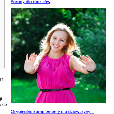
Porady dla rodziców
yn
ji
o do
Oryginalne komplementy dla dziewczyny –