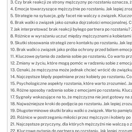
Czy brak reakcji ze strony mężczyzny po rozstaniu oznacza,
Emocje towarzyszące mężczyźnie po rozstaniu. Jak lepiej zro
Strategie na sytuacje, gdy facet nie walczy o związek. Kluc
Brak walki o związek jako oznaka dojrzałości emocjonalnej. 
Jak interpretować brak reakcji byłego partnera po rozstani
Różnice w wyrażaniu uczuć między mężczyznami a kobietami 
Skutki stosowania strategii zero kontaktu po rozstaniu. Jak 
Brak walki o związek jako próba ochrony przed bólem emoc
Kluczowe pytania do zadania sobie po rozstaniu. Co warto 
Zmiany w życiu, które mogą pomóc w radzeniu sobie z emocjam
Oznaki, że mężczyzna może jednak chcieć wrócić do związku
Najczęstsze błędy popełniane przez kobiety po rozstaniu. C
Psychologiczne aspekty rozstania, które warto zrozumieć. J
Różne sposoby radzenia sobie z emocjami po rozstaniu. Klucz
Sygnały wskazujące na to, że mężczyzna nie jest gotowy na 
Najważniejsze kroki do podjęcia po rozstaniu. Jak lepiej zr
Długoterminowe skutki braku walki o związek. Warto pamię
Różnice w postrzeganiu miłości przez mężczyzn i kobiety po r
Najczęstsze przyczyny, dla których mężczyźni nie walczą o 
Kluczowe pytania do partnera po rozstaniu. Jak lepiej zroz