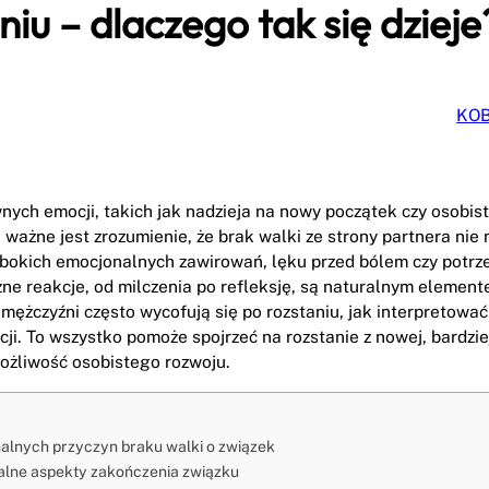
niu – dlaczego tak się dzieje
KOB
nych emocji, takich jak nadzieja na nowy początek czy osobis
 ważne jest zrozumienie, że brak walki ze strony partnera nie 
ębokich emocjonalnych zawirowań, lęku przed bólem czy potrz
żne reakcje, od milczenia po refleksję, są naturalnym elemen
mężczyźni często wycofują się po rozstaniu, jak interpretować
ji. To wszystko pomoże spojrzeć na rozstanie z nowej, bardzie
możliwość osobistego rozwoju.
nalnych przyczyn braku walki o związek
alne aspekty zakończenia związku