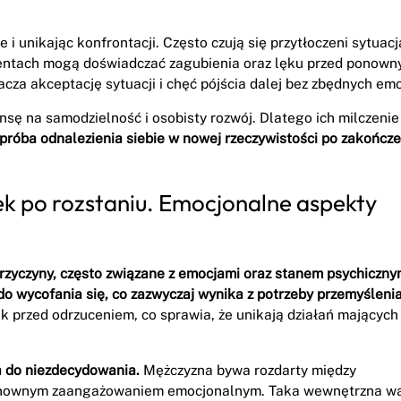
i unikając konfrontacji. Często czują się przytłoczeni sytuacją
mentach mogą doświadczać zagubienia oraz lęku przed ponow
cza akceptację sytuacji i chęć pójścia dalej bez zbędnych emo
ę na samodzielność i osobisty rozwój. Dlatego ich milczenie
 próba odnalezienia siebie w nowej rzeczywistości po zakończe
k po rozstaniu. Emocjonalne aspekty
przyczyny, często związane z emocjami oraz stanem psychiczn
o wycofania się, co zazwyczaj wynika z potrzeby przemyśleni
k przed odrzuceniem, co sprawia, że unikają działań mających
 do niezdecydowania.
Mężczyzna bywa rozdarty między
 ponownym zaangażowaniem emocjonalnym. Taka wewnętrzna w