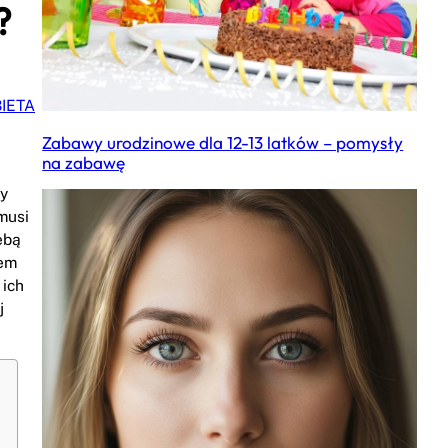
?
IETA
Zabawy urodzinowe dla 12-13 latków – pomysły
na zabawę
ty
musi
ebą
tem
 ich
j