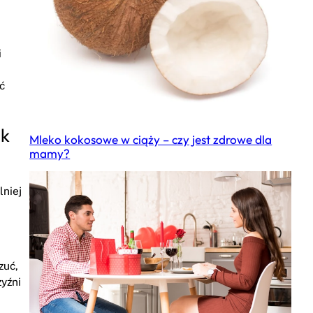
i
ć
ak
Mleko kokosowe w ciąży – czy jest zdrowe dla
mamy?
lniej
zuć,
zyźni