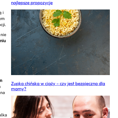
najlepsze propozycje
 i
nym
cji.
 nie
niu
ym
Zupka chińska w ciąży – czy jest bezpieczna dla
a
mamy?
 na
alka