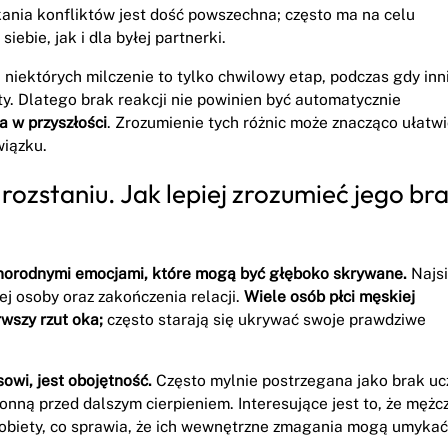
ikania konfliktów jest dość powszechna; często ma na celu
bie, jak i dla byłej partnerki.
 niektórych milczenie to tylko chwilowy etap, podczas gdy inn
. Dlatego brak reakcji nie powinien być automatycznie
a w przyszłości
. Zrozumienie tych różnic może znacząco ułatwi
wiązku.
ozstaniu. Jak lepiej zrozumieć jego br
żnorodnymi emocjami, które mogą być głęboko skrywane.
Najsi
j osoby oraz zakończenia relacji.
Wiele osób płci męskiej
wszy rzut oka;
często starają się ukrywać swoje prawdziwe
owi, jest obojętność.
Często mylnie postrzegana jako brak uc
nną przed dalszym cierpieniem. Interesujące jest to, że mężc
kobiety, co sprawia, że ich wewnętrzne zmagania mogą umykać