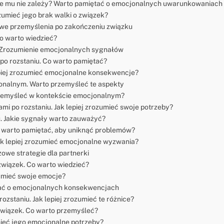
 że mu nie zależy? Warto pamiętać o emocjonalnych uwarunkowaniach
zumieć jego brak walki o związek?
zowe przemyślenia po zakończeniu związku
Co warto wiedzieć?
u? Zrozumienie emocjonalnych sygnałów
po rozstaniu. Co warto pamiętać?
lepiej zrozumieć emocjonalne konsekwencje?
jonalnym. Warto przemyśleć te aspekty
przemyśleć w kontekście emocjonalnym?
i po rozstaniu. Jak lepiej zrozumieć swoje potrzeby?
. Jakie sygnały warto zauważyć?
o warto pamiętać, aby uniknąć problemów?
ak lepiej zrozumieć emocjonalne wyzwania?
owe strategie dla partnerki
związek. Co warto wiedzieć?
ozumieć swoje emocje?
tać o emocjonalnych konsekwencjach
ozstaniu. Jak lepiej zrozumieć te różnice?
związek. Co warto przemyśleć?
umieć jego emocjonalne potrzeby?