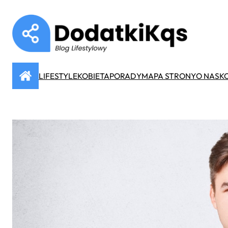
Przejdź
do
treści
LIFESTYLE
KOBIETA
PORADY
MAPA STRONY
O NAS
K