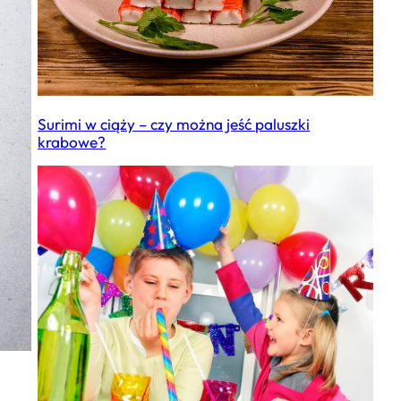
Surimi w ciąży – czy można jeść paluszki
krabowe?