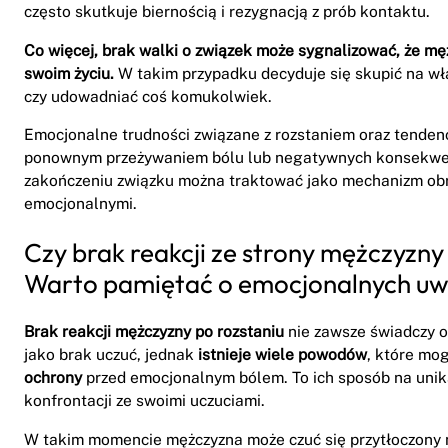
często skutkuje biernością i rezygnacją z prób kontaktu.
Co więcej, brak walki o związek może sygnalizować, że mę
swoim życiu.
W takim przypadku decyduje się skupić na wł
czy udowadniać coś komukolwiek.
Emocjonalne trudności związane z rozstaniem oraz tenden
ponownym przeżywaniem bólu lub negatywnych konsekwencj
zakończeniu związku można traktować jako mechanizm obr
emocjonalnymi.
Czy brak reakcji ze strony mężczyzny
Warto pamiętać o emocjonalnych u
Brak reakcji mężczyzny po rozstaniu
nie zawsze świadczy o 
jako brak uczuć, jednak
istnieje wiele powodów
, które mo
ochrony
przed emocjonalnym bólem. To ich sposób na unika
konfrontacji ze swoimi uczuciami.
W takim momencie mężczyzna może czuć się przytłoczony n