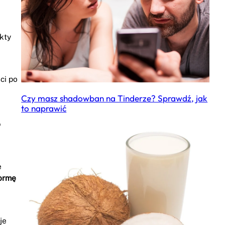
kty
ci po
Czy masz shadowban na Tinderze? Sprawdź, jak
to naprawić
?
e
formę
je