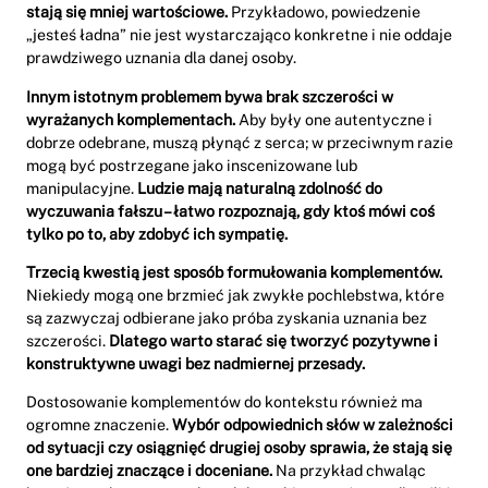
stają się mniej wartościowe.
Przykładowo, powiedzenie
„jesteś ładna” nie jest wystarczająco konkretne i nie oddaje
prawdziwego uznania dla danej osoby.
Innym istotnym problemem bywa brak szczerości w
wyrażanych komplementach.
Aby były one autentyczne i
dobrze odebrane, muszą płynąć z serca; w przeciwnym razie
mogą być postrzegane jako inscenizowane lub
manipulacyjne.
Ludzie mają naturalną zdolność do
wyczuwania fałszu – łatwo rozpoznają, gdy ktoś mówi coś
tylko po to, aby zdobyć ich sympatię.
Trzecią kwestią jest sposób formułowania komplementów.
Niekiedy mogą one brzmieć jak zwykłe pochlebstwa, które
są zazwyczaj odbierane jako próba zyskania uznania bez
szczerości.
Dlatego warto starać się tworzyć pozytywne i
konstruktywne uwagi bez nadmiernej przesady.
Dostosowanie komplementów do kontekstu również ma
ogromne znaczenie.
Wybór odpowiednich słów w zależności
od sytuacji czy osiągnięć drugiej osoby sprawia, że stają się
one bardziej znaczące i doceniane.
Na przykład chwaląc