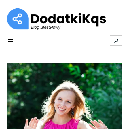
Przejdź
do
treści
Search