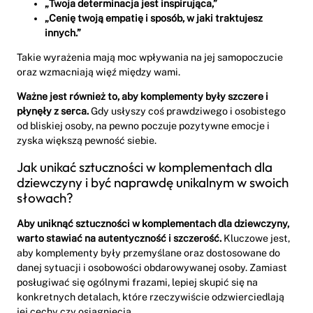
„Twoja determinacja jest inspirująca,”
„Cenię twoją empatię i sposób, w jaki traktujesz
innych.”
Takie wyrażenia mają moc wpływania na jej samopoczucie
oraz wzmacniają więź między wami.
Ważne jest również to, aby komplementy były szczere i
płynęły z serca.
Gdy usłyszy coś prawdziwego i osobistego
od bliskiej osoby, na pewno poczuje pozytywne emocje i
zyska większą pewność siebie.
Jak unikać sztuczności w komplementach dla
dziewczyny i być naprawdę unikalnym w swoich
słowach?
Aby uniknąć sztuczności w komplementach dla dziewczyny,
warto stawiać na autentyczność i szczerość.
Kluczowe jest,
aby komplementy były przemyślane oraz dostosowane do
danej sytuacji i osobowości obdarowywanej osoby. Zamiast
posługiwać się ogólnymi frazami, lepiej skupić się na
konkretnych detalach, które rzeczywiście odzwierciedlają
jej cechy czy osiągnięcia.