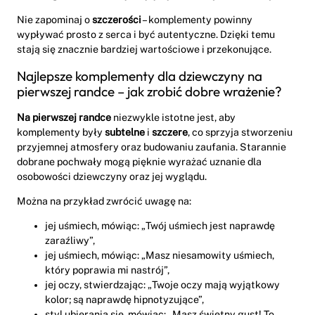
Nie zapominaj o
szczerości
– komplementy powinny
wypływać prosto z serca i być autentyczne. Dzięki temu
stają się znacznie bardziej wartościowe i przekonujące.
Najlepsze komplementy dla dziewczyny na
pierwszej randce – jak zrobić dobre wrażenie?
Na pierwszej randce
niezwykle istotne jest, aby
komplementy były
subtelne
i
szczere
, co sprzyja stworzeniu
przyjemnej atmosfery oraz budowaniu zaufania. Starannie
dobrane pochwały mogą pięknie wyrażać uznanie dla
osobowości dziewczyny oraz jej wyglądu.
Można na przykład zwrócić uwagę na:
jej uśmiech, mówiąc: „Twój uśmiech jest naprawdę
zaraźliwy”,
jej uśmiech, mówiąc: „Masz niesamowity uśmiech,
który poprawia mi nastrój”,
jej oczy, stwierdzając: „Twoje oczy mają wyjątkowy
kolor; są naprawdę hipnotyzujące”,
styl ubierania się, mówiąc: „Masz świetny gust! To