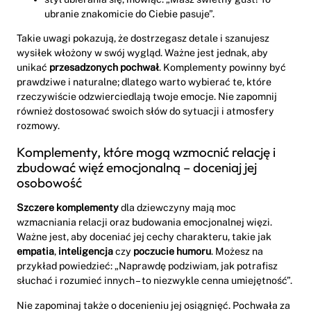
ubranie znakomicie do Ciebie pasuje”.
Takie uwagi pokazują, że dostrzegasz detale i szanujesz
wysiłek włożony w swój wygląd. Ważne jest jednak, aby
unikać
przesadzonych pochwał
. Komplementy powinny być
prawdziwe i naturalne; dlatego warto wybierać te, które
rzeczywiście odzwierciedlają twoje emocje. Nie zapomnij
również dostosować swoich słów do sytuacji i atmosfery
rozmowy.
Komplementy, które mogą wzmocnić relację i
zbudować więź emocjonalną – doceniaj jej
osobowość
Szczere komplementy
dla dziewczyny mają moc
wzmacniania relacji oraz budowania emocjonalnej więzi.
Ważne jest, aby doceniać jej cechy charakteru, takie jak
empatia
,
inteligencja
czy
poczucie humoru
. Możesz na
przykład powiedzieć: „Naprawdę podziwiam, jak potrafisz
słuchać i rozumieć innych – to niezwykle cenna umiejętność”.
Nie zapominaj także o docenieniu jej osiągnięć. Pochwała za