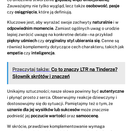
Zauważajmy nie tylko wygląd, lecz także
osobowość
,
pasje
czy
osiągnięcia
, które ją definiują.
Kluczowe jest, aby wyrażać swoje zachwyty
naturalnie
i w
odpowiednim momencie
. Zamiast ogólnych uwag o urodzie
lepiej zwrócić uwagę na konkretne detale – na przykład
piękny uśmiech
czy
oryginalny styl ubierania się
. Cenne są
również komplementy dotyczące cech charakteru, takich jak
empatia
czy
inteligencja
.
Przeczytaj także:
Co to znaczy LTR na Tinderze?
Słownik skrótów i znaczeń
Unikajmy sztuczności; nasze słowa powinny być
autentyczne
i płynąć prosto z serca. Obserwujmy reakcje dziewczyny i
dostosowujmy się do sytuacji. Pamiętajmy też o tym, że
uznanie dla jej wysiłków lub sukcesów
może znacznie
podnieść jej
poczucie wartości
oraz
samoocenę
.
W skrócie, prawdziwe komplementowanie wymaga