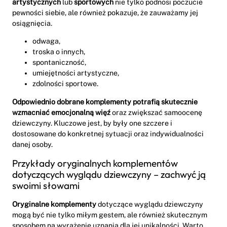
artystycznych
lub
sportowych
nie tylko podnosi poczucie
pewności siebie, ale również pokazuje, że zauważamy jej
osiągnięcia.
odwaga,
troska o innych,
spontaniczność,
umiejętności artystyczne,
zdolności sportowe.
Odpowiednio dobrane komplementy potrafią skutecznie
wzmacniać emocjonalną więź
oraz zwiększać samoocenę
dziewczyny. Kluczowe jest, by były one szczere i
dostosowane do konkretnej sytuacji oraz indywidualności
danej osoby.
Przykłady oryginalnych komplementów
dotyczących wyglądu dziewczyny – zachwyć ją
swoimi słowami
Oryginalne komplementy
dotyczące wyglądu dziewczyny
mogą być nie tylko miłym gestem, ale również skutecznym
sposobem na wyrażenie uznania dla jej unikalności. Warto