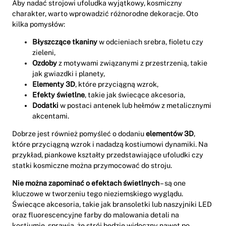
Aby nadać strojowi ufoludka wyjątkowy, kosmiczny
charakter, warto wprowadzić różnorodne dekoracje. Oto
kilka pomysłów:
Błyszczące tkaniny
w odcieniach srebra, fioletu czy
zieleni,
Ozdoby
z motywami związanymi z przestrzenią, takie
jak gwiazdki i planety,
Elementy 3D
, które przyciągną wzrok,
Efekty świetlne
, takie jak świecące akcesoria,
Dodatki
w postaci antenek lub hełmów z metalicznymi
akcentami.
Dobrze jest również pomyśleć o dodaniu
elementów 3D
,
które przyciągną wzrok i nadadzą kostiumowi dynamiki. Na
przykład, piankowe kształty przedstawiające ufoludki czy
statki kosmiczne można przymocować do stroju.
Nie można zapominać o efektach świetlnych
– są one
kluczowe w tworzeniu tego nieziemskiego wyglądu.
Świecące akcesoria, takie jak bransoletki lub naszyjniki LED
oraz fluorescencyjne farby do malowania detali na
kostiumie, sprawią, że strój będzie widoczny nawet po