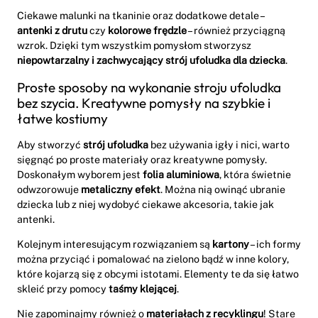
Ciekawe malunki na tkaninie oraz dodatkowe detale –
antenki z drutu
czy
kolorowe frędzle
– również przyciągną
wzrok. Dzięki tym wszystkim pomysłom stworzysz
niepowtarzalny i zachwycający strój ufoludka dla dziecka
.
Proste sposoby na wykonanie stroju ufoludka
bez szycia. Kreatywne pomysły na szybkie i
łatwe kostiumy
Aby stworzyć
strój ufoludka
bez używania igły i nici, warto
sięgnąć po proste materiały oraz kreatywne pomysły.
Doskonałym wyborem jest
folia aluminiowa
, która świetnie
odwzorowuje
metaliczny efekt
. Można nią owinąć ubranie
dziecka lub z niej wydobyć ciekawe akcesoria, takie jak
antenki.
Kolejnym interesującym rozwiązaniem są
kartony
– ich formy
można przyciąć i pomalować na zielono bądź w inne kolory,
które kojarzą się z obcymi istotami. Elementy te da się łatwo
skleić przy pomocy
taśmy klejącej
.
Nie zapominajmy również o
materiałach z recyklingu
! Stare