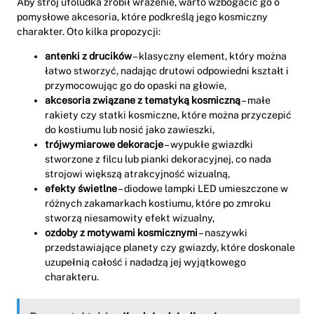
Aby strój ufoludka zrobił wrażenie, warto wzbogacić go o
pomysłowe akcesoria, które podkreślą jego kosmiczny
charakter. Oto kilka propozycji:
antenki z drucików
– klasyczny element, który można
łatwo stworzyć, nadając drutowi odpowiedni kształt i
przymocowując go do opaski na głowie,
akcesoria związane z tematyką kosmiczną
– małe
rakiety czy statki kosmiczne, które można przyczepić
do kostiumu lub nosić jako zawieszki,
trójwymiarowe dekoracje
– wypukłe gwiazdki
stworzone z filcu lub pianki dekoracyjnej, co nada
strojowi większą atrakcyjność wizualną,
efekty świetlne
– diodowe lampki LED umieszczone w
różnych zakamarkach kostiumu, które po zmroku
stworzą niesamowity efekt wizualny,
ozdoby z motywami kosmicznymi
– naszywki
przedstawiające planety czy gwiazdy, które doskonale
uzupełnią całość i nadadzą jej wyjątkowego
charakteru.