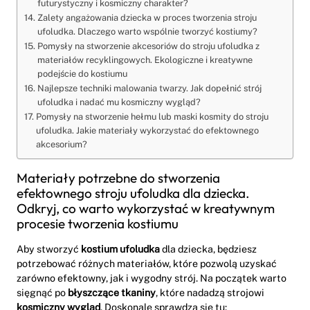
futurystyczny i kosmiczny charakter?
Zalety angażowania dziecka w proces tworzenia stroju
ufoludka. Dlaczego warto wspólnie tworzyć kostiumy?
Pomysły na stworzenie akcesoriów do stroju ufoludka z
materiałów recyklingowych. Ekologiczne i kreatywne
podejście do kostiumu
Najlepsze techniki malowania twarzy. Jak dopełnić strój
ufoludka i nadać mu kosmiczny wygląd?
Pomysły na stworzenie hełmu lub maski kosmity do stroju
ufoludka. Jakie materiały wykorzystać do efektownego
akcesorium?
Materiały potrzebne do stworzenia
efektownego stroju ufoludka dla dziecka.
Odkryj, co warto wykorzystać w kreatywnym
procesie tworzenia kostiumu
Aby stworzyć
kostium ufoludka
dla dziecka, będziesz
potrzebować różnych materiałów, które pozwolą uzyskać
zarówno efektowny, jak i wygodny strój. Na początek warto
sięgnąć po
błyszczące tkaniny
, które nadadzą strojowi
kosmiczny wygląd
. Doskonale sprawdzą się tu: