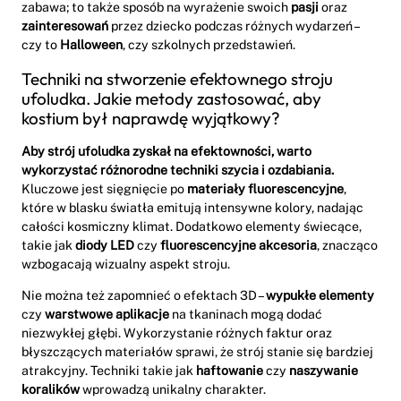
zabawa; to także sposób na wyrażenie swoich
pasji
oraz
zainteresowań
przez dziecko podczas różnych wydarzeń –
czy to
Halloween
, czy szkolnych przedstawień.
Techniki na stworzenie efektownego stroju
ufoludka. Jakie metody zastosować, aby
kostium był naprawdę wyjątkowy?
Aby strój ufoludka zyskał na efektowności, warto
wykorzystać różnorodne techniki szycia i ozdabiania.
Kluczowe jest sięgnięcie po
materiały fluorescencyjne
,
które w blasku światła emitują intensywne kolory, nadając
całości kosmiczny klimat. Dodatkowo elementy świecące,
takie jak
diody LED
czy
fluorescencyjne akcesoria
, znacząco
wzbogacają wizualny aspekt stroju.
Nie można też zapomnieć o efektach 3D –
wypukłe elementy
czy
warstwowe aplikacje
na tkaninach mogą dodać
niezwykłej głębi. Wykorzystanie różnych faktur oraz
błyszczących materiałów sprawi, że strój stanie się bardziej
atrakcyjny. Techniki takie jak
haftowanie
czy
naszywanie
koralików
wprowadzą unikalny charakter.