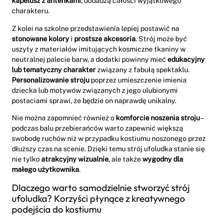
kapelusz z antenkami
, dodadzą całości wyjątkowego
charakteru.
Z kolei na szkolne przedstawienia lepiej postawić na
stonowane kolory
i
prostsze akcesoria
. Strój może być
uszyty z materiałów imitujących kosmiczne tkaniny w
neutralnej palecie barw, a dodatki powinny mieć
edukacyjny
lub tematyczny charakter
związany z fabułą spektaklu.
Personalizowanie stroju
poprzez umieszczenie imienia
dziecka lub motywów związanych z jego ulubionymi
postaciami sprawi, że będzie on naprawdę unikalny.
Nie można zapomnieć również o
komforcie noszenia stroju
–
podczas balu przebierańców warto zapewnić większą
swobodę ruchów niż w przypadku kostiumu noszonego przez
dłuższy czas na scenie. Dzięki temu strój ufoludka stanie się
nie tylko
atrakcyjny wizualnie
, ale także
wygodny dla
małego użytkownika
.
Dlaczego warto samodzielnie stworzyć strój
ufoludka? Korzyści płynące z kreatywnego
podejścia do kostiumu