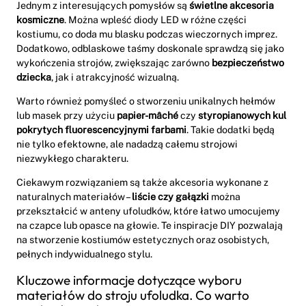
Jednym z interesujących pomysłów są
świetlne akcesoria
kosmiczne
. Można wpleść diody LED w różne części
kostiumu, co doda mu blasku podczas wieczornych imprez.
Dodatkowo, odblaskowe taśmy doskonale sprawdzą się jako
wykończenia strojów, zwiększając zarówno
bezpieczeństwo
dziecka
, jak i atrakcyjność wizualną.
Warto również pomyśleć o stworzeniu unikalnych hełmów
lub masek przy użyciu
papier-mâché
czy
styropianowych kul
pokrytych fluorescencyjnymi farbami
. Takie dodatki będą
nie tylko efektowne, ale nadadzą całemu strojowi
niezwykłego charakteru.
Ciekawym rozwiązaniem są także akcesoria wykonane z
naturalnych materiałów –
liście czy gałązki
można
przekształcić w anteny ufoludków, które łatwo umocujemy
na czapce lub opasce na głowie. Te inspiracje DIY pozwalają
na stworzenie kostiumów estetycznych oraz osobistych,
pełnych indywidualnego stylu.
Kluczowe informacje dotyczące wyboru
materiałów do stroju ufoludka. Co warto