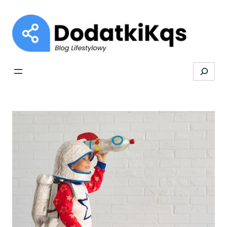
Przejdź
do
treści
Search