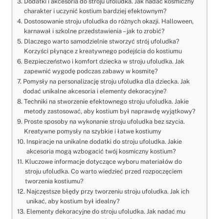
Dodatki i akcesoria do stroju ufoludka. Jak nadać kosmiczny
charakter i uczynić kostium bardziej efektownym?
Dostosowanie stroju ufoludka do różnych okazji. Halloween,
karnawał i szkolne przedstawienia – jak to zrobić?
Dlaczego warto samodzielnie stworzyć strój ufoludka?
Korzyści płynące z kreatywnego podejścia do kostiumu
Bezpieczeństwo i komfort dziecka w stroju ufoludka. Jak
zapewnić wygodę podczas zabawy w kosmitę?
Pomysły na personalizację stroju ufoludka dla dziecka. Jak
dodać unikalne akcesoria i elementy dekoracyjne?
Techniki na stworzenie efektownego stroju ufoludka. Jakie
metody zastosować, aby kostium był naprawdę wyjątkowy?
Proste sposoby na wykonanie stroju ufoludka bez szycia.
Kreatywne pomysły na szybkie i łatwe kostiumy
Inspiracje na unikalne dodatki do stroju ufoludka. Jakie
akcesoria mogą wzbogacić twój kosmiczny kostium?
Kluczowe informacje dotyczące wyboru materiałów do
stroju ufoludka. Co warto wiedzieć przed rozpoczęciem
tworzenia kostiumu?
Najczęstsze błędy przy tworzeniu stroju ufoludka. Jak ich
unikać, aby kostium był idealny?
Elementy dekoracyjne do stroju ufoludka. Jak nadać mu