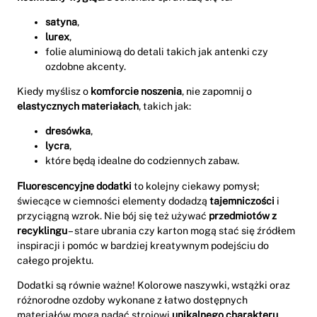
satyna
,
lurex
,
folie aluminiową do detali takich jak antenki czy
ozdobne akcenty.
Kiedy myślisz o
komforcie noszenia
, nie zapomnij o
elastycznych materiałach
, takich jak:
dresówka
,
lycra
,
które będą idealne do codziennych zabaw.
Fluorescencyjne dodatki
to kolejny ciekawy pomysł;
świecące w ciemności elementy dodadzą
tajemniczości
i
przyciągną wzrok. Nie bój się też używać
przedmiotów z
recyklingu
– stare ubrania czy karton mogą stać się źródłem
inspiracji i pomóc w bardziej kreatywnym podejściu do
całego projektu.
Dodatki są równie ważne! Kolorowe naszywki, wstążki oraz
różnorodne ozdoby wykonane z łatwo dostępnych
materiałów mogą nadać strojowi
unikalnego charakteru
.