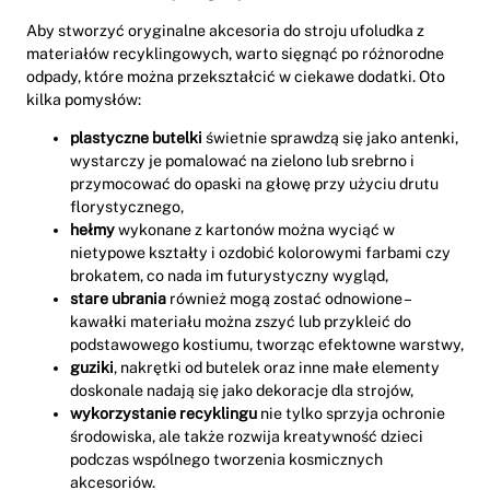
Aby stworzyć oryginalne akcesoria do stroju ufoludka z
materiałów recyklingowych, warto sięgnąć po różnorodne
odpady, które można przekształcić w ciekawe dodatki. Oto
kilka pomysłów:
plastyczne butelki
świetnie sprawdzą się jako antenki,
wystarczy je pomalować na zielono lub srebrno i
przymocować do opaski na głowę przy użyciu drutu
florystycznego,
hełmy
wykonane z kartonów można wyciąć w
nietypowe kształty i ozdobić kolorowymi farbami czy
brokatem, co nada im futurystyczny wygląd,
stare ubrania
również mogą zostać odnowione –
kawałki materiału można zszyć lub przykleić do
podstawowego kostiumu, tworząc efektowne warstwy,
guziki
, nakrętki od butelek oraz inne małe elementy
doskonale nadają się jako dekoracje dla strojów,
wykorzystanie recyklingu
nie tylko sprzyja ochronie
środowiska, ale także rozwija kreatywność dzieci
podczas wspólnego tworzenia kosmicznych
akcesoriów.