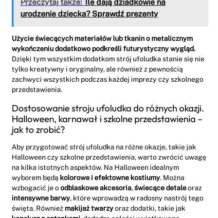
Przeczytaj także:
Ile dają dziadkowie na
urodzenie dziecka? Sprawdź prezenty
Użycie świecących materiałów lub tkanin o metalicznym
wykończeniu dodatkowo podkreśli futurystyczny wygląd.
Dzięki tym wszystkim dodatkom strój ufoludka stanie się nie
tylko kreatywny i oryginalny, ale również z pewnością
zachwyci wszystkich podczas każdej imprezy czy szkolnego
przedstawienia.
Dostosowanie stroju ufoludka do różnych okazji.
Halloween, karnawał i szkolne przedstawienia –
jak to zrobić?
Aby przygotować strój ufoludka na różne okazje, takie jak
Halloween czy szkolne przedstawienia, warto zwrócić uwagę
na kilka istotnych aspektów. Na Halloween idealnym
wyborem będą
kolorowe i efektowne kostiumy
. Można
wzbogacić je o
odblaskowe akcesoria
,
świecące detale
oraz
intensywne barwy
, które wprowadzą w radosny nastrój tego
święta. Również
makijaż twarzy
oraz dodatki, takie jak