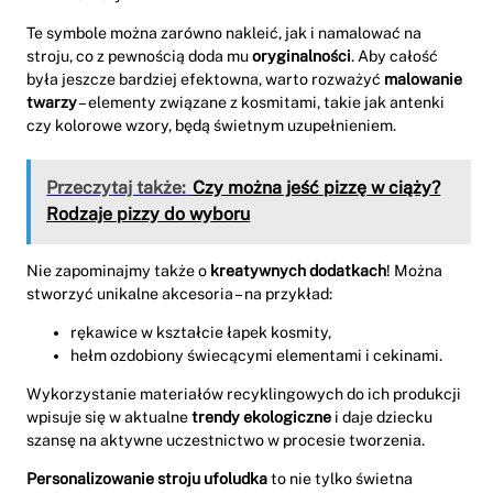
Te symbole można zarówno nakleić, jak i namalować na
stroju, co z pewnością doda mu
oryginalności
. Aby całość
była jeszcze bardziej efektowna, warto rozważyć
malowanie
twarzy
– elementy związane z kosmitami, takie jak antenki
czy kolorowe wzory, będą świetnym uzupełnieniem.
Przeczytaj także:
Czy można jeść pizzę w ciąży?
Rodzaje pizzy do wyboru
Nie zapominajmy także o
kreatywnych dodatkach
! Można
stworzyć unikalne akcesoria – na przykład:
rękawice w kształcie łapek kosmity,
hełm ozdobiony świecącymi elementami i cekinami.
Wykorzystanie materiałów recyklingowych do ich produkcji
wpisuje się w aktualne
trendy ekologiczne
i daje dziecku
szansę na aktywne uczestnictwo w procesie tworzenia.
Personalizowanie stroju ufoludka
to nie tylko świetna