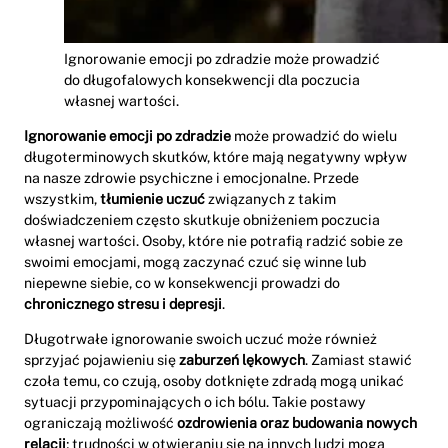
Ignorowanie emocji po zdradzie może prowadzić
do długofalowych konsekwencji dla poczucia
własnej wartości.
Ignorowanie emocji po zdradzie
może prowadzić do wielu
długoterminowych skutków, które mają negatywny wpływ
na nasze zdrowie psychiczne i emocjonalne. Przede
wszystkim,
tłumienie uczuć
związanych z takim
doświadczeniem często skutkuje obniżeniem poczucia
własnej wartości. Osoby, które nie potrafią radzić sobie ze
swoimi emocjami, mogą zaczynać czuć się winne lub
niepewne siebie, co w konsekwencji prowadzi do
chronicznego stresu i depresji
.
Długotrwałe ignorowanie swoich uczuć może również
sprzyjać pojawieniu się
zaburzeń lękowych
. Zamiast stawić
czoła temu, co czują, osoby dotknięte zdradą mogą unikać
sytuacji przypominających o ich bólu. Takie postawy
ograniczają możliwość
ozdrowienia oraz budowania nowych
relacji
; trudności w otwieraniu się na innych ludzi mogą