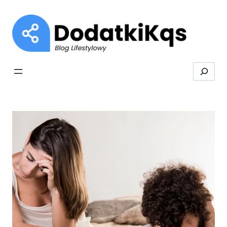
Przejdź
do
treści
Search