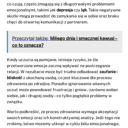
co czują, często zmagają się z długotrwałymi problemami
emocjonalnymi, takimi jak
depresja
czy
lęk
. Takie negatywne
skutki mogą prowadzić do zamykania się w sobie oraz braku
chęci do otwartej komunikacji z partnerem.
Przeczytaj także:
Miłego dnia i smacznej kawusi –
co to oznacza?
Kiedy uczucia są pomijane, istnieje ryzyko, że źle
przetworzone emocje zaczną wpływać na postrzeganie
relacji. W rezultacie może być trudno odbudować
zaufanie
i
bliskość
z ukochaną osobą, co jest kluczowe dla procesu
zdrowienia po zdradzie. Ponadto ignorowanie własnych
uczuć może powodować frustrację i gniew – zarówno wobec
siebie, jak i drugiej osoby – co tylko pogłębia problemy w
związku.
Warto podkreślić, że proces zdrowienia wymaga akceptacji
swoich emocji oraz ich konstruktywnej analizy. Jeśli tego nie
zrobimy, łatwo możemy utknąć w cyklu bólu emocjonalnego,