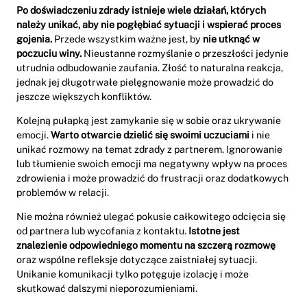
Po doświadczeniu zdrady istnieje wiele działań, których
należy unikać, aby nie pogłębiać sytuacji i wspierać proces
gojenia.
Przede wszystkim ważne jest, by
nie utknąć w
poczuciu winy.
Nieustanne rozmyślanie o przeszłości jedynie
utrudnia odbudowanie zaufania. Złość to naturalna reakcja,
jednak jej długotrwałe pielęgnowanie może prowadzić do
jeszcze większych konfliktów.
Kolejną pułapką jest zamykanie się w sobie oraz ukrywanie
emocji.
Warto otwarcie dzielić się swoimi uczuciami
i nie
unikać rozmowy na temat zdrady z partnerem. Ignorowanie
lub tłumienie swoich emocji ma negatywny wpływ na proces
zdrowienia i może prowadzić do frustracji oraz dodatkowych
problemów w relacji.
Nie można również ulegać pokusie całkowitego odcięcia się
od partnera lub wycofania z kontaktu.
Istotne jest
znalezienie odpowiedniego momentu na szczerą rozmowę
oraz wspólne refleksje dotyczące zaistniałej sytuacji.
Unikanie komunikacji tylko potęguje izolację i może
skutkować dalszymi nieporozumieniami.