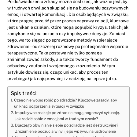
Po doświadczeniu zdrady można dostrzec, jak ważne jest, by
w trudnych chwilach skupiać się na budowaniu pozytywnych
emocji i otwartej komunikacji. Dla osób będących w związku,
które pragną przejść przez proces naprawy relacji, kluczowe
jest unikanie działań, które mogą pogłębić kryzys, takich jak
zamykanie się na uczucia czy impulsywne decyzje. Zamiast
tego, warto sięgać po sprawdzone metody wspierające
zdrowienie – od szczerej rozmowy po profesjonalne wsparcie
terapeutyczne. Taka postawa nie tylko pomaga
zminimalizować szkody, ale także tworzy fundament do
odbudowy zaufania i wzajemnego zrozumienia. W tym
artykule dowiesz się, czego unikać, aby proces ten
przebiegał jak najsprawniej i z nadzieją na lepsze jutro.
Spis treści:
Czego nie wolno robić po zdradzie? Kluczowe zasady, aby
uniknąć pogorszenia sytuacji w związku
Impulsywne reakcje po zdradzie mogą pogorszyć sytuację.
Jak radzić sobie z emocjami w trudnym czasie?
Dlaczego obwinianie siebie po zdradzie jest destrukcyjne?
Zrozumienie poczucia winy i jego wpływu na uzdrowienie