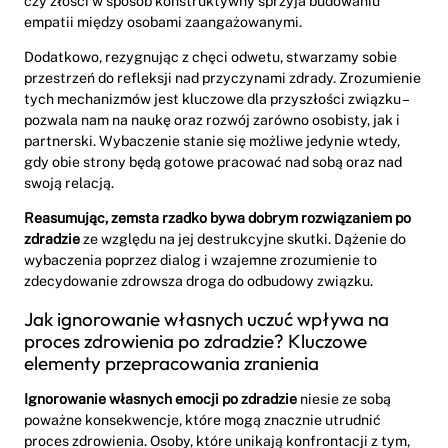
czy złości w sposób konstruktywny sprzyja budowaniu
empatii między osobami zaangażowanymi.
Dodatkowo, rezygnując z chęci odwetu, stwarzamy sobie
przestrzeń do refleksji nad przyczynami zdrady. Zrozumienie
tych mechanizmów jest kluczowe dla przyszłości związku –
pozwala nam na naukę oraz rozwój zarówno osobisty, jak i
partnerski. Wybaczenie stanie się możliwe jedynie wtedy,
gdy obie strony będą gotowe pracować nad sobą oraz nad
swoją relacją.
Reasumując, zemsta rzadko bywa dobrym rozwiązaniem po
zdradzie
ze względu na jej destrukcyjne skutki. Dążenie do
wybaczenia poprzez dialog i wzajemne zrozumienie to
zdecydowanie zdrowsza droga do odbudowy związku.
Jak ignorowanie własnych uczuć wpływa na
proces zdrowienia po zdradzie? Kluczowe
elementy przepracowania zranienia
Ignorowanie własnych emocji po zdradzie
niesie ze sobą
poważne konsekwencje, które mogą znacznie utrudnić
proces zdrowienia. Osoby, które unikają konfrontacji z tym,