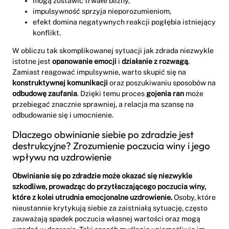
mogą zostawić trwałe blizny,
impulsywność sprzyja nieporozumieniom,
efekt domina negatywnych reakcji pogłębia istniejący
konflikt.
W obliczu tak skomplikowanej sytuacji jak zdrada niezwykle
istotne jest
opanowanie emocji
i
działanie z rozwagą
.
Zamiast reagować impulsywnie, warto skupić się na
konstruktywnej komunikacji
oraz poszukiwaniu sposobów na
odbudowę zaufania
. Dzięki temu proces
gojenia ran
może
przebiegać znacznie sprawniej, a relacja ma szansę na
odbudowanie się i umocnienie.
Dlaczego obwinianie siebie po zdradzie jest
destrukcyjne? Zrozumienie poczucia winy i jego
wpływu na uzdrowienie
Obwinianie się po zdradzie może okazać się niezwykle
szkodliwe, prowadząc do przytłaczającego poczucia winy,
które z kolei utrudnia emocjonalne uzdrowienie.
Osoby, które
nieustannie krytykują siebie za zaistniałą sytuację, często
zauważają spadek poczucia własnej wartości oraz mogą