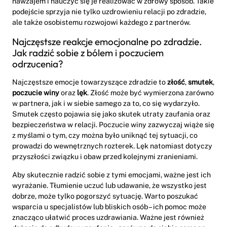
nawzajem i nauczyć się je realizować w zdrowy sposób. Takie
podejście sprzyja nie tylko uzdrowieniu relacji po zdradzie,
ale także osobistemu rozwojowi każdego z partnerów.
Najczęstsze reakcje emocjonalne po zdradzie.
Jak radzić sobie z bólem i poczuciem
odrzucenia?
Najczęstsze emocje towarzyszące zdradzie to
złość
,
smutek
,
poczucie winy
oraz
lęk
. Złość może być wymierzona zarówno
w partnera, jak i w siebie samego za to, co się wydarzyło.
Smutek często pojawia się jako skutek utraty zaufania oraz
bezpieczeństwa w relacji. Poczucie winy zazwyczaj wiąże się
z myślami o tym, czy można było uniknąć tej sytuacji, co
prowadzi do wewnętrznych rozterek. Lęk natomiast dotyczy
przyszłości związku i obaw przed kolejnymi zranieniami.
Aby skutecznie radzić sobie z tymi emocjami, ważne jest ich
wyrażanie. Tłumienie uczuć lub udawanie, że wszystko jest
dobrze, może tylko pogorszyć sytuację. Warto poszukać
wsparcia u specjalistów lub bliskich osób – ich pomoc może
znacząco ułatwić proces uzdrawiania. Ważne jest również