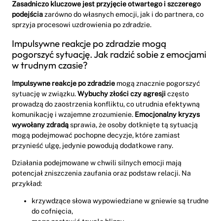
Zasadniczo kluczowe jest przyjęcie otwartego i szczerego
podejścia
zarówno do własnych emocji, jak i do partnera, co
sprzyja procesowi uzdrowienia po zdradzie.
Impulsywne reakcje po zdradzie mogą
pogorszyć sytuację. Jak radzić sobie z emocjami
w trudnym czasie?
Impulsywne reakcje po zdradzie
mogą znacznie pogorszyć
sytuację w związku.
Wybuchy złości czy agresji
często
prowadzą do zaostrzenia konfliktu, co utrudnia efektywną
komunikację i wzajemne zrozumienie.
Emocjonalny kryzys
wywołany zdradą
sprawia, że osoby dotknięte tą sytuacją
mogą podejmować pochopne decyzje, które zamiast
przynieść ulgę, jedynie powodują dodatkowe rany.
Działania podejmowane w chwili silnych emocji mają
potencjał zniszczenia zaufania oraz podstaw relacji. Na
przykład:
krzywdzące słowa wypowiedziane w gniewie są trudne
do cofnięcia,