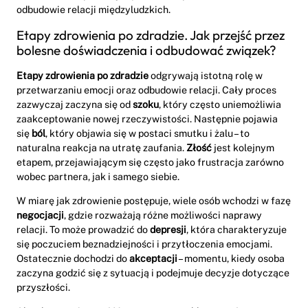
odbudowie relacji międzyludzkich.
Etapy zdrowienia po zdradzie. Jak przejść przez
bolesne doświadczenia i odbudować związek?
Etapy zdrowienia po zdradzie
odgrywają istotną rolę w
przetwarzaniu emocji oraz odbudowie relacji. Cały proces
zazwyczaj zaczyna się od
szoku
, który często uniemożliwia
zaakceptowanie nowej rzeczywistości. Następnie pojawia
się
ból
, który objawia się w postaci smutku i żalu – to
naturalna reakcja na utratę zaufania.
Złość
jest kolejnym
etapem, przejawiającym się często jako frustracja zarówno
wobec partnera, jak i samego siebie.
W miarę jak zdrowienie postępuje, wiele osób wchodzi w fazę
negocjacji
, gdzie rozważają różne możliwości naprawy
relacji. To może prowadzić do
depresji
, która charakteryzuje
się poczuciem beznadziejności i przytłoczenia emocjami.
Ostatecznie dochodzi do
akceptacji
– momentu, kiedy osoba
zaczyna godzić się z sytuacją i podejmuje decyzje dotyczące
przyszłości.