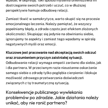
wpadać w depresję. Taki sposób myślenia uniemożliwia im
dostrzeganie swoich potrzeb i uczuć, co w dłuższej
perspektywie hamuje odbudowę relacji.
Zamiast tkwić w samokrytyce, warto skupić się na procesie
emocjonalnego leczenia. Należy pamiętać, że wszyscy
popełniamy błędy, a zdrada często jest efektem złożonych
okoliczności. Skupiając się jedynie na obwinianiu siebie,
ignorujemy te aspekty i zamiast tego wpadamy w spiralę
negatywnych myśli oraz emocji.
Kluczowe jest pracowanie nad akceptacją swoich odczuć
oraz zrozumieniem przyczyn zaistniałej sytuacji.
Odbudowanie relacji wymaga empatii zarówno dla siebie, jak
i dla partnera. W przeciwnym razie nieustanne oskarżanie
samego siebie o zdradę tylko pogłębia cierpienie i blokuje
możliwość zdrowego przetwarzania doświadczeń
związanych z tą traumatyczną sytuacją.
Konsekwencje publicznego wywlekania
problemów po zdradzie. Jakie działania należy
unikać, aby nie ranić partnera?